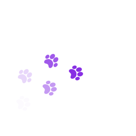
dolor netus malesuada.
LEARN MORE
Veterinary Care
Purus morbi quis commodo odio aenean sed adipiscing
amet aliquam tortor diam.
LEARN MORE
Pet Grooming
Commodo quis sem integer massa tincidunt nunc