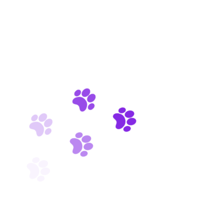
dolor netus malesuada.
LEARN MORE
Veterinary Care
Purus morbi quis commodo odio aenean sed adipiscing
amet aliquam tortor diam.
LEARN MORE
Pet Grooming
Commodo quis sem integer massa tincidunt nunc