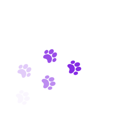
LEARN MORE
Veterinary Care
Purus morbi quis commodo odio aenean sed adipiscing
amet aliquam tortor diam.
LEARN MORE
Pet Grooming
Commodo quis sem integer massa tincidunt nunc
pulvinar sapien et ligula.